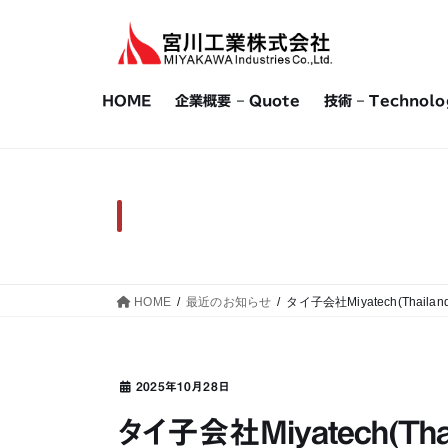
コ
ナ
ン
ビ
テ
ゲ
ン
ー
HOME
企業概要 – Quote
技術 – Technolo
ツ
シ
へ
ョ
ス
ン
キ
に
ッ
移
プ
動
HOME
最近のお知らせ
タイ子会社Miyatech(Thail
2025年10月28日
タイ子会社Miyatech(Tha