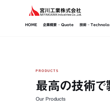
コ
ナ
ン
ビ
テ
ゲ
ン
ー
HOME
企業概要 – Quote
技術 – Technolo
ツ
シ
へ
ョ
ス
ン
キ
に
ッ
移
プ
動
PRODUCTS
最高の技術で
Our Products