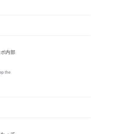
ーボ内部
ep the