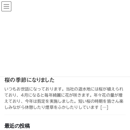
コ
ナ
ン
ビ
テ
ゲ
ン
ー
2026年4月
ツ
シ
へ
ョ
ス
ン
HOME
2026年4月
キ
に
ッ
移
プ
動
2026年4月1日
最近のお知らせ
桜の季節になりました
いつもお世話になっております。当社の遊水地には桜が植えられ
ており、4月になると毎年綺麗に花が咲きます。年々花の量が増
えており、今年は剪定を実施しました。短い桜の時期を皆さん楽
しみながら休憩したり煙草をふかしたりしています […]
最近の投稿