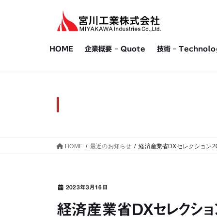
コ
ナ
ン
ビ
テ
ゲ
ン
ー
HOME
企業概要 – Quote
技術 – Technolo
ツ
シ
へ
ョ
ス
ン
キ
に
ッ
移
プ
動
HOME
最近のお知らせ
経済産業省DXセレクション2
2023年3月16日
経済産業省DXセレクション