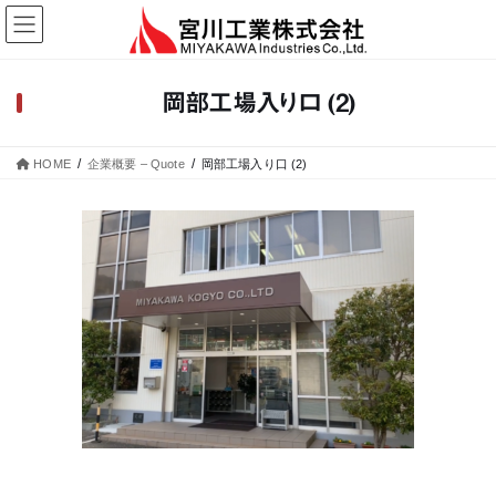
コ
ナ
ン
ビ
テ
ゲ
ン
ー
岡部工場入り口 (2)
ツ
シ
へ
ョ
ス
ン
HOME
企業概要 – Quote
岡部工場入り口 (2)
キ
に
ッ
移
プ
動