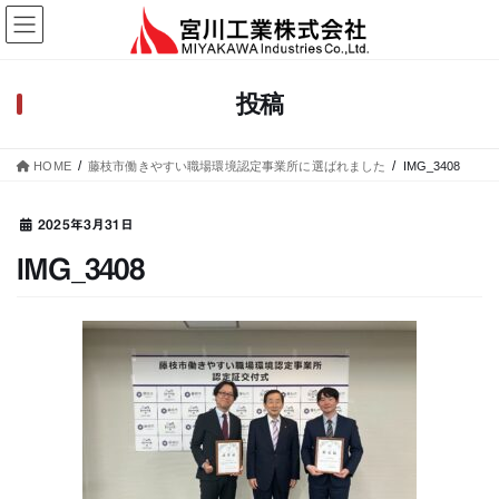
コ
ナ
ン
ビ
テ
ゲ
ン
ー
投稿
ツ
シ
へ
ョ
ス
ン
HOME
藤枝市働きやすい職場環境認定事業所に選ばれました
IMG_3408
キ
に
ッ
移
プ
動
2025年3月31日
IMG_3408